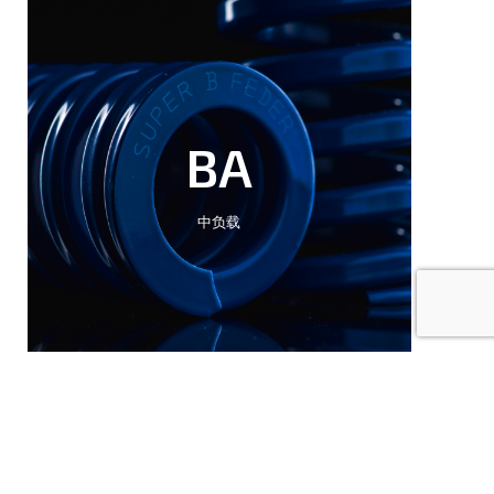
BA
中负载