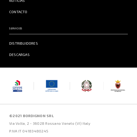
NOTICIAS
CONTACTO
SERVICIOS
DISTRIBUIDORES
DESCARGAS
©2021 BORDIGNON SRL
Via Volta, 2 - 36028 Rossano Veneto (VI) Italy
P.IVA IT 04183480245