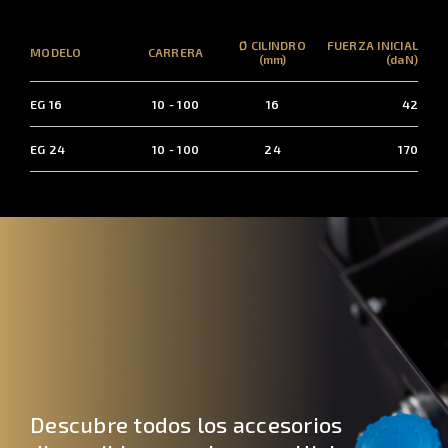
Ø CILINDRO
FUERZA INICIAL
MODELO
CARRERA
(mm)
(daN)
EG 16
10 - 100
16
42
EG 24
10 - 100
24
170
Descubre todos los accesorios