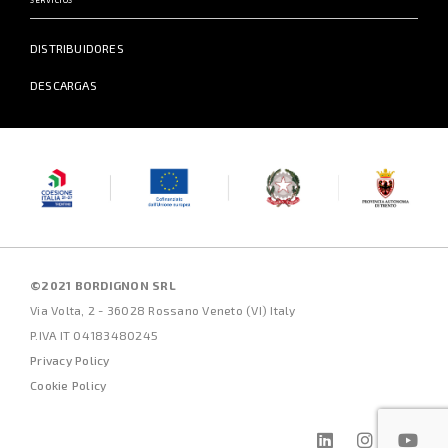
DISTRIBUIDORES
DESCARGAS
©2021 BORDIGNON SRL
Via Volta, 2 - 36028 Rossano Veneto (VI) Italy
P.IVA IT 04183480245
Privacy Policy
Cookie Policy