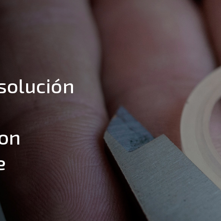
solución
con
e