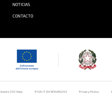
NOTICIAS
CONTACTO
eneto (VI) Italy
P.IVA IT 04183480245
Privacy Policy