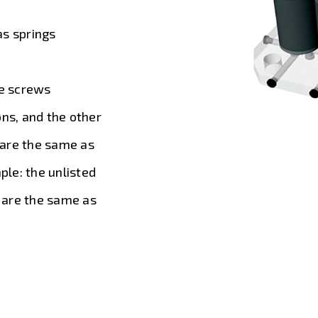
as springs
te screws
ons, and the other
, are the same as
le: the unlisted
 are the same as