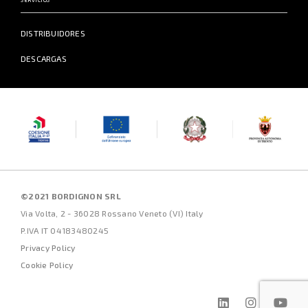
DISTRIBUIDORES
DESCARGAS
©2021 BORDIGNON SRL
Via Volta, 2 - 36028 Rossano Veneto (VI) Italy
P.IVA IT 04183480245
Privacy Policy
Cookie Policy