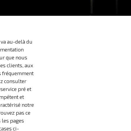
 va au-delà du
umentation
ur que nous
es clients, aux
s fréquemment
z consulter
service pré et
ompétent et
ractérisé notre
trouvez pas ce
 les pages
cases ci-