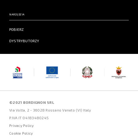
NARZĘDZIA
POBIERZ
DYSTRYBUTORZY
©2021 BORDIGNON SRL
Via Volta, 2 - 36028 Rossano Veneto (VI) Italy
P.IVA IT 04183480245
Privacy Policy
Cookie Policy