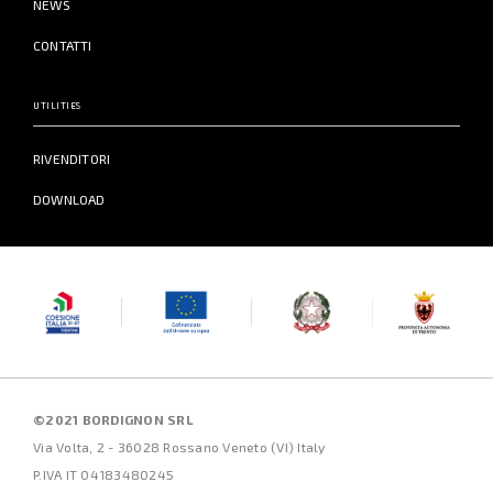
NEWS
CONTATTI
UTILITIES
RIVENDITORI
DOWNLOAD
©2021 BORDIGNON SRL
Via Volta, 2 - 36028 Rossano Veneto (VI) Italy
P.IVA IT 04183480245