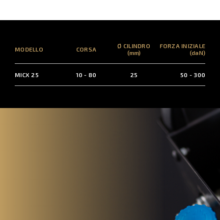
Ø CILINDRO
FORZA INIZIALE
MODELLO
CORSA
(mm)
(daN)
MICX 25
10 - 80
25
50 - 300