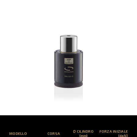
Ø CILINDRO
FORZA INIZIALE
MODELLO
CORSA
(mm)
(daN)