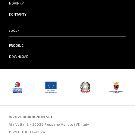
NOVINKY
KONTAKTY
SLUŽBY
PRODEJCI
DOWNLOAD
©2021 BORDIGNON SRL
Via Volta, 2 - 36028 Rossano Veneto (VI) Italy
P.IVA IT 04183480245