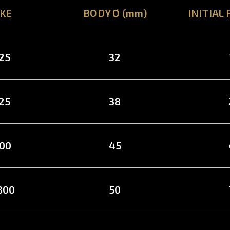
KE
BODY Ø (mm)
INITIAL 
125
32
125
38
200
45
 300
50