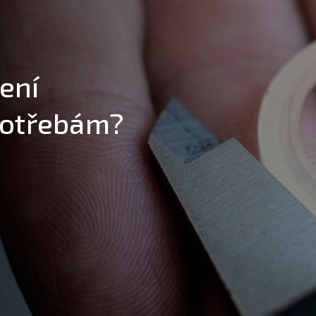
ení
potřebám?