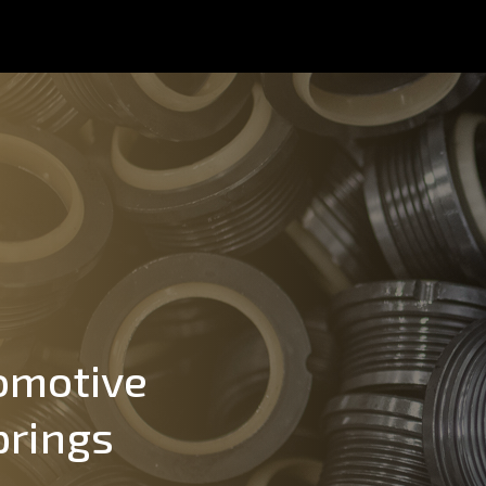
omotive
prings