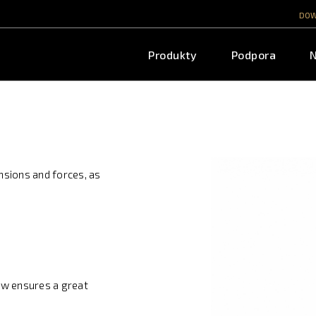
DO
Produkty
Podpora
nsions and forces, as
ow ensures a great