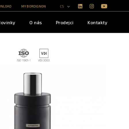
WNLOAD
MY BORDIGNON
CS
Novinky
O nás
Prodejci
Kontakty