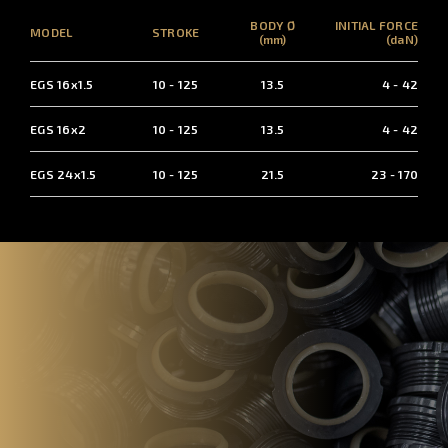
BODY Ø
INITIAL FORCE
MODEL
STROKE
(mm)
(daN)
EGS 16x1.5
10 - 125
13.5
4 - 42
EGS 16x2
10 - 125
13.5
4 - 42
EGS 24x1.5
10 - 125
21.5
23 - 170