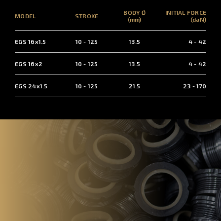
BODY Ø
INITIAL FORCE
MODEL
STROKE
(mm)
(daN)
EGS 16x1.5
10 - 125
13.5
4 - 42
EGS 16x2
10 - 125
13.5
4 - 42
EGS 24x1.5
10 - 125
21.5
23 - 170