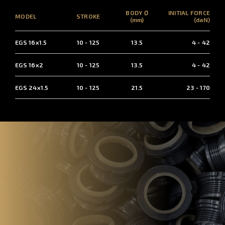
BODY Ø
INITIAL FORCE
MODEL
STROKE
(mm)
(daN)
EGS 16x1.5
10 - 125
13.5
4 - 42
EGS 16x2
10 - 125
13.5
4 - 42
EGS 24x1.5
10 - 125
21.5
23 - 170